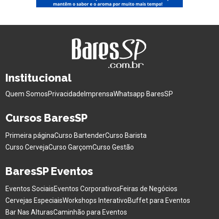
Institucional
Quem Somos
Privacidade
Imprensa
Whatsapp BaresSP
Cursos BaresSP
Primeira página
Curso Bartender
Curso Barista
Curso Cerveja
Curso Garçom
Curso Gestão
BaresSP Eventos
Eventos Sociais
Eventos Corporativos
Feiras de Negócios
Cervejas Especiais
Workshops Interativo
Buffet para Eventos
Bar Nas Alturas
Caminhão para Eventos