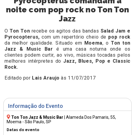
Pyrocopterus comandam a
noite com pop rock no Ton Ton
Jazz
O
Ton Ton
recebe os agitos das bandas
Salad Jam e
Pyrocopterus,
com um repertório cheio de
pop rock
da melhor qualidade. Situado em
Moema
, o
Ton ton
Jazz & Music Bar
é uma casa noturna onde os
clientes podem curtir, ao vivo, músicas tocadas pelos
melhores intérpretes do
Jazz, Blues, Pop e Classic
Rock.
Editado por
Lais Araujo
às 11/07/2017
Informação do Evento
Ton Ton Jazz & Music Bar
|
Alameda Dos Pamaris, 55
,
Moema - São Paulo, SP
Datas do evento