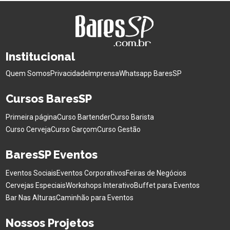
Institucional
Quem Somos
Privacidade
Imprensa
Whatsapp BaresSP
Cursos BaresSP
Primeira página
Curso Bartender
Curso Barista
Curso Cerveja
Curso Garçom
Curso Gestão
BaresSP Eventos
Eventos Sociais
Eventos Corporativos
Feiras de Negócios
Cervejas Especiais
Workshops Interativo
Buffet para Eventos
Bar Nas Alturas
Caminhão para Eventos
Nossos Projetos