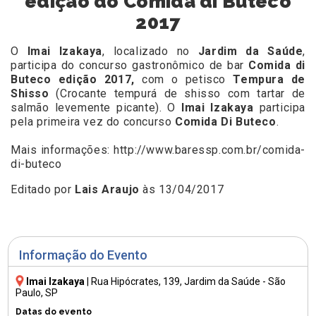
edição do Comida di Buteco
2017
O
Imai Izakaya
, localizado no
Jardim da Saúde
,
participa do concurso gastronômico de bar
Comida di
Buteco edição 2017,
com o petisco
Tempura de
Shisso
(Crocante tempurá de shisso com tartar de
salmão levemente picante). O
Imai Izakaya
participa
pela primeira vez do concurso
Comida Di Buteco
.
Mais informações:
http://www.baressp.com.br/comida-
di-buteco
Editado por
Lais Araujo
às 13/04/2017
Informação do Evento
Imai Izakaya
|
Rua Hipócrates, 139
, Jardim da Saúde - São
Paulo, SP
Datas do evento