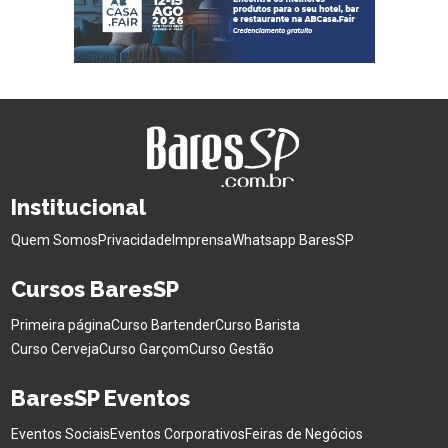
Institucional
Quem Somos
Privacidade
Imprensa
Whatsapp BaresSP
Cursos BaresSP
Primeira página
Curso Bartender
Curso Barista
Curso Cerveja
Curso Garçom
Curso Gestão
BaresSP Eventos
Eventos Sociais
Eventos Corporativos
Feiras de Negócios