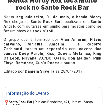
banda Mordy Rex toca muito
rock no Santo Rock Bar
Nesta
segunda-feira, 01 de maio
, a
banda Mordy
Rex
chega ao
Santo Rock Bar
, localizada em
Santo
André
, com guitarras em punho para mostrar como se
faz um show de
rock n' roll
.
O grupo que é formado por
Alan Amorim, Flávio
carvalho, Vinícius Amorim e Rodolfo
Zarbinatti
trazem um
repertório
com
covers
d
as
bandas Deep Purple, Kiss, Queen, Metallica, King
Of Leon, Nirvana, AC/DC, Oasis, Iron Maiden, Pink
Floyd, Ramones, Gun´s Roses
e outros.
Editado por
Daniela Silveira
às 28/04/2017
Informação do Evento
Santo Rock Bar
|
Rua das Bandeiras, 421
, Jardim - Santo