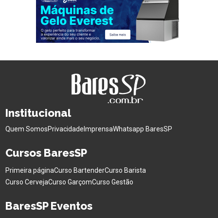
Institucional
Quem Somos
Privacidade
Imprensa
Whatsapp BaresSP
Cursos BaresSP
Primeira página
Curso Bartender
Curso Barista
Curso Cerveja
Curso Garçom
Curso Gestão
BaresSP Eventos