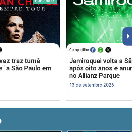
POP / Rock
Compartilhe
vez traz turnê
Jamiroquai volta a S
e" a São Paulo em
após oito anos e anu
no Allianz Parque
13 de setembro 2026
O