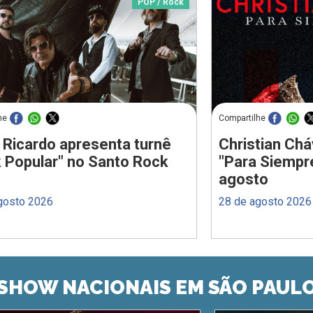
POP / Rock
he
Compartilhe
 Ricardo apresenta turnê
Christian Chá
 Popular" no Santo Rock
"Para Siempr
agosto
gosto 2026
28 de agosto 2026
SHOW NACIONAIS EM SÃO PAUL