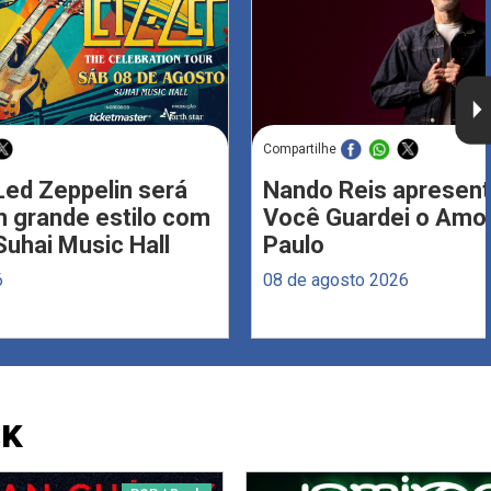
Compartilhe
Led Zeppelin será
Nando Reis apresent
 grande estilo com
Você Guardei o Amo
Suhai Music Hall
Paulo
6
08 de agosto 2026
CK