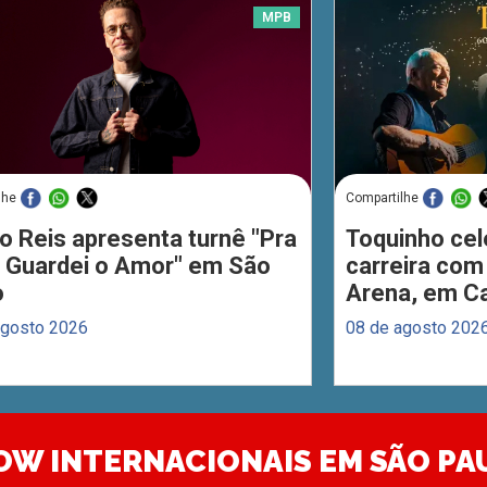
MPB
lhe
Compartilhe
o Reis apresenta turnê "Pra
Toquinho cel
 Guardei o Amor" em São
carreira com
o
Arena, em C
agosto 2026
08 de agosto 202
OW INTERNACIONAIS EM SÃO PA