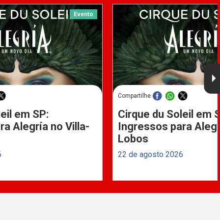
Evento
Compartilhe
eil em SP:
Cirque du Soleil em 
a Alegría no Villa-
Ingressos para Alegrí
Lobos
6
22 de agosto 2026