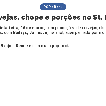
POP / Rock
jas, chope e porções no St. 
inta-feira, 16 de março
, com promoções de cervejas, ch
's, com
Baileys, Jameson,
no shot, acompanhado por mora
 Banjo
e
Remake
com muito
pop rock.