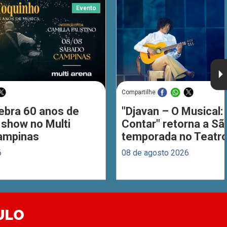
Evento
Compartilhe
ebra 60 anos de
"Djavan – O Musical: 
 show no Multi
Contar" retorna a S
ampinas
temporada no Teatro
6
08 de agosto 2026
ULO