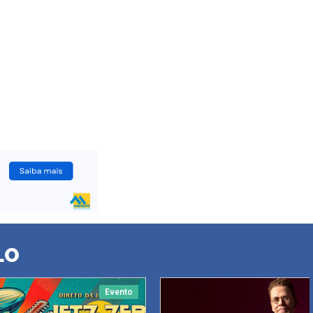
LO
Evento