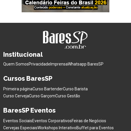
Institucional
Quem Somos
Privacidade
Imprensa
Whatsapp BaresSP
Cursos BaresSP
Primeira página
Curso Bartender
Curso Barista
Curso Cerveja
Curso Garçom
Curso Gestão
BaresSP Eventos
Eventos Sociais
Eventos Corporativos
Feiras de Negócios
Cervejas Especiais
Workshops Interativo
Buffet para Eventos