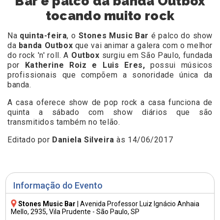
Bar é palco da banda Outbox
tocando muito rock
Na
quinta-feira
, o
Stones Music Bar
é palco do show
da
banda Outbox
que vai animar a galera com o melhor
do rock 'n' roll. A
Outbox
surgiu em São Paulo, fundada
por
Katherine Roiz e Luis Eres,
possui músicos
profissionais que compõem a sonoridade única da
banda.
A casa oferece show de pop rock a casa funciona de
quinta a sábado com show diários que são
transmitidos também no telão.
Editado por
Daniela Silveira
às 14/06/2017
Informação do Evento
Stones Music Bar
|
Avenida Professor Luiz Ignácio Anhaia
Mello, 2935
, Vila Prudente - São Paulo, SP