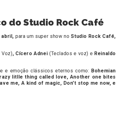
co do Studio Rock Café
 abril,
para um super show no
Studio Rock Café,
e Voz)
,
Cícero Adnei
(Teclados e voz)
e
Reinaldo
ade e emoção clássicos eternos como:
Bohemian
azy litlle thing called love, Another one bites
save me, A kind of magic, Don't stop me now, e