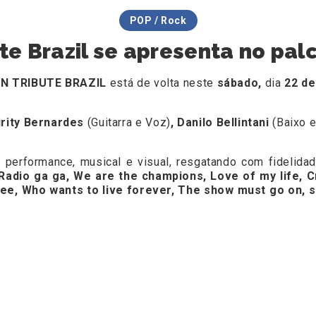
POP / Rock
e Brazil se apresenta no pal
N TRIBUTE BRAZIL
está de volta neste
sábado,
dia
22 de
urity Bernardes
(Guitarra e Voz)
, Danilo Bellintani
(Baixo 
e performance, musical e visual, resgatando com fidelid
Radio ga ga, We are the champions, Love of my life, Cr
ree, Who wants to live forever, The show must go on, 