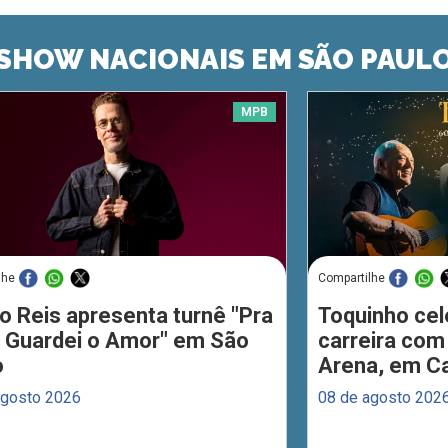
SHOW NACIONAIS EM SÃO PAUL
MPB
lhe
Compartilhe
o Reis apresenta turnê "Pra
Toquinho cel
 Guardei o Amor" em São
carreira com
o
Arena, em C
agosto 2026
08 de agosto 202