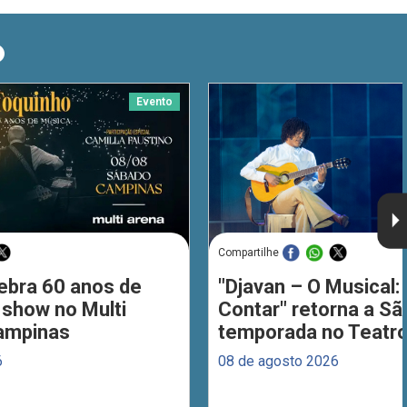
O
Evento
Compartilhe
ebra 60 anos de
"Djavan – O Musical: 
 show no Multi
Contar" retorna a S
ampinas
temporada no Teatro
6
08 de agosto 2026