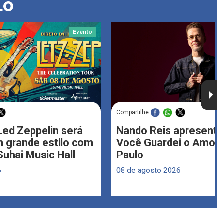
LO
Evento
Compartilhe
Led Zeppelin será
Nando Reis apresent
 grande estilo com
Você Guardei o Amo
Suhai Music Hall
Paulo
6
08 de agosto 2026