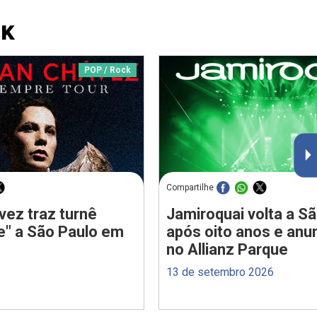
CK
POP / Rock
Compartilhe
vez traz turnê
Jamiroquai volta a S
e" a São Paulo em
após oito anos e anu
no Allianz Parque
13 de setembro 2026