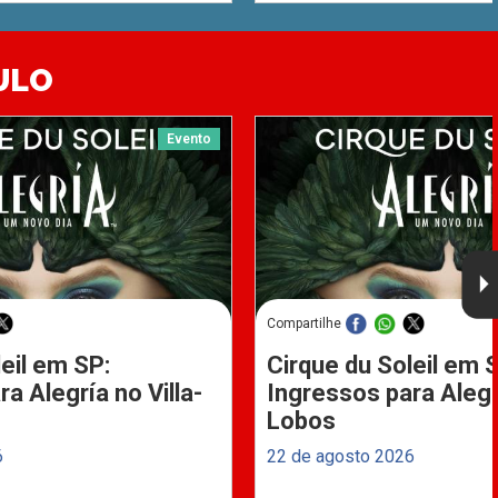
ULO
Evento
Compartilhe
eil em SP:
Cirque du Soleil em 
a Alegría no Villa-
Ingressos para Alegrí
Lobos
6
22 de agosto 2026