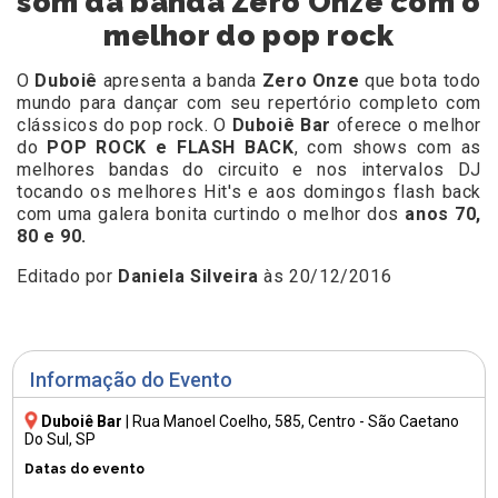
som da banda Zero Onze com o
melhor do pop rock
O
Duboiê
apresenta a banda
Zero Onze
que bota todo
mundo para dançar com seu repertório completo com
clássicos do pop rock. O
Duboiê Bar
oferece o melhor
do
POP ROCK e FLASH BACK
, com shows com as
melhores bandas do circuito e nos intervalos DJ
tocando os melhores Hit's e aos domingos flash back
com uma galera bonita curtindo o melhor dos
anos 70,
80 e 90.
Editado por
Daniela Silveira
às 20/12/2016
Informação do Evento
Duboiê Bar
|
Rua Manoel Coelho, 585
, Centro - São Caetano
Do Sul, SP
Datas do evento