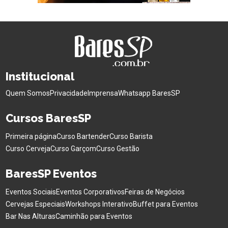
Institucional
Quem Somos
Privacidade
Imprensa
Whatsapp BaresSP
Cursos BaresSP
Primeira página
Curso Bartender
Curso Barista
Curso Cerveja
Curso Garçom
Curso Gestão
BaresSP Eventos
Eventos Sociais
Eventos Corporativos
Feiras de Negócios
Cervejas Especiais
Workshops Interativo
Buffet para Eventos
Bar Nas Alturas
Caminhão para Eventos