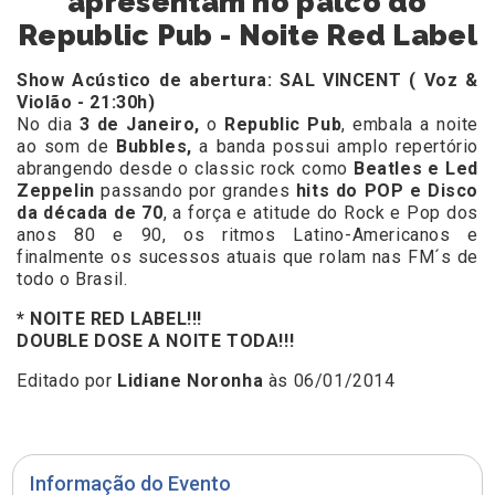
apresentam no palco do
Republic Pub - Noite Red Label
Show Acústico de abertura: SAL VINCENT ( Voz &
Violão - 21:30h)
No dia
3 de Janeiro,
o
Republic Pub
, embala a noite
ao som de
Bubbles,
a banda possui amplo repertório
abrangendo desde o classic rock como
Beatles e Led
Zeppelin
passando por grandes
hits do POP e Disco
da década de 70
, a força e atitude do Rock e Pop dos
anos 80 e 90, os ritmos Latino-Americanos e
finalmente os sucessos atuais que rolam nas FM´s de
todo o Brasil.
* NOITE RED LABEL!!!
DOUBLE DOSE A NOITE TODA!!!
Editado por
Lidiane Noronha
às 06/01/2014
Informação do Evento