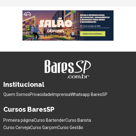
Institucional
Quem Somos
Privacidade
Imprensa
Whatsapp BaresSP
Cursos BaresSP
Primeira página
Curso Bartender
Curso Barista
Curso Cerveja
Curso Garçom
Curso Gestão