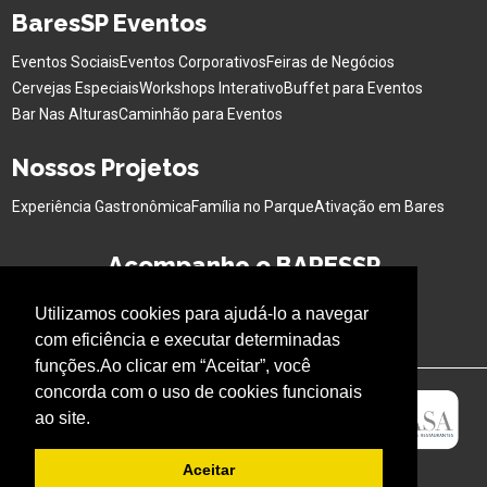
BaresSP Eventos
Eventos Sociais
Eventos Corporativos
Feiras de Negócios
Cervejas Especiais
Workshops Interativo
Buffet para Eventos
Bar Nas Alturas
Caminhão para Eventos
Nossos Projetos
Experiência Gastronômica
Família no Parque
Ativação em Bares
Acompanhe o BARESSP
Utilizamos cookies para ajudá-lo a navegar
com eficiência e executar determinadas
funções.Ao clicar em “Aceitar”, você
concorda com o uso de cookies funcionais
ao site.
Aceitar