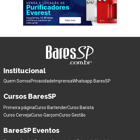
Institucional
Quem Somos
Privacidade
Imprensa
Whatsapp BaresSP
Cursos BaresSP
Primeira página
Curso Bartender
Curso Barista
Curso Cerveja
Curso Garçom
Curso Gestão
BaresSP Eventos