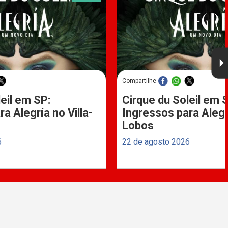
Compartilhe
eil em SP:
Cirque du Soleil em 
a Alegría no Villa-
Ingressos para Alegrí
Lobos
6
22 de agosto 2026