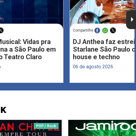
Compartilhe
usical: Vidas pra
DJ Anthea faz estrei
rna a São Paulo em
Starlane São Paulo 
 Teatro Claro
house e techno
6
06 de agosto 2026
CK
POP / Rock