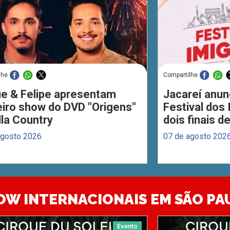
lhe
Compartilhe
ue & Felipe apresentam
Jacareí anun
eiro show do DVD "Origens"
Festival dos
lla Country
dois finais 
agosto 2026
07 de agosto 202
OW INTERNACIONAIS EM SÃO PA
Evento