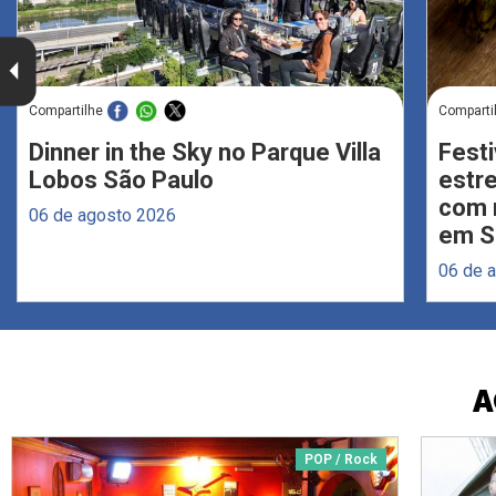
Compartilhe
Comparti
Dinner in the Sky no Parque Villa
Festi
Lobos São Paulo
estr
com 
06 de agosto 2026
em S
06 de 
A
POP / Rock