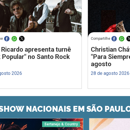
he
Compartilhe
 Ricardo apresenta turnê
Christian Chá
 Popular" no Santo Rock
"Para Siempr
agosto
gosto 2026
28 de agosto 2026
SHOW NACIONAIS EM SÃO PAUL
Sertanejo & Country