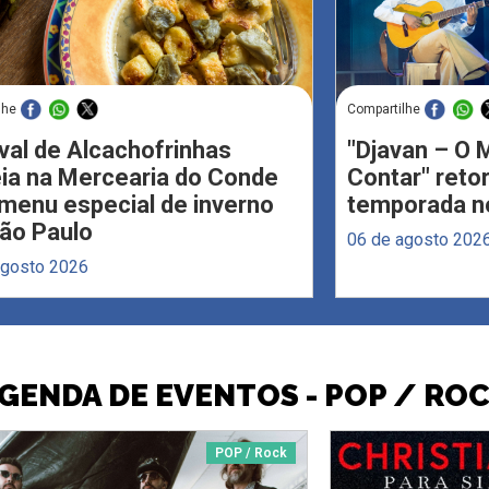
lhe
Compartilhe
val de Alcachofrinhas
"Djavan – O M
eia na Mercearia do Conde
Contar" reto
menu especial de inverno
temporada no
ão Paulo
06 de agosto 202
agosto 2026
GENDA DE EVENTOS - POP / RO
POP / Rock