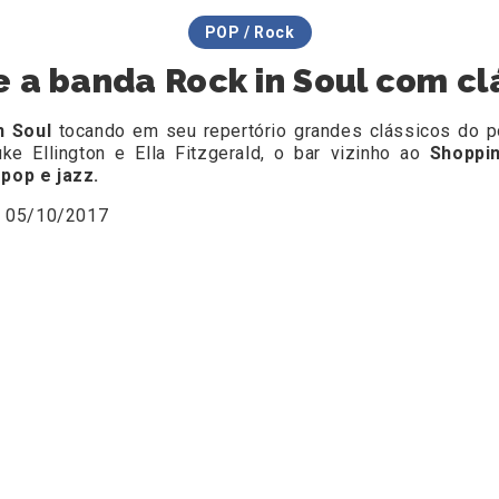
POP / Rock
e a banda Rock in Soul com cl
n Soul
tocando em seu repertório grandes clássicos do 
e Ellington e Ella Fitzgerald, o bar vizinho ao
Shoppin
 pop e jazz.
 05/10/2017