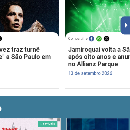
Compartilhe
vez traz turnê
Jamiroquai volta a S
e" a São Paulo em
após oito anos e anu
no Allianz Parque
13 de setembro 2026
O
Festivais