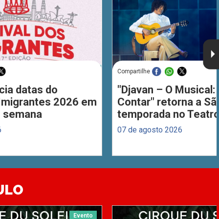
Compartilhe
cia datas do
"Djavan – O Musical: 
 Imigrantes 2026 em
Contar" retorna a S
de semana
temporada no Teatro
6
07 de agosto 2026
ULO
Evento