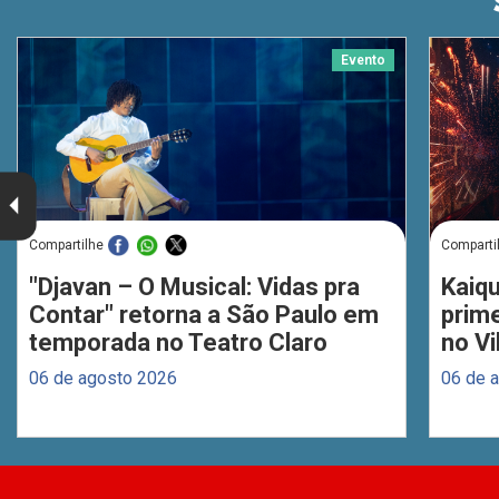
Evento
Compartilhe
Comparti
"Djavan – O Musical: Vidas pra
Kaiq
Contar" retorna a São Paulo em
prim
temporada no Teatro Claro
no Vi
06 de agosto 2026
06 de 