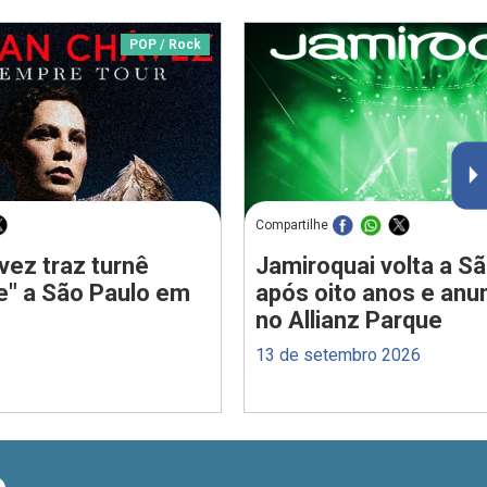
POP / Rock
Compartilhe
vez traz turnê
Jamiroquai volta a S
e" a São Paulo em
após oito anos e anu
no Allianz Parque
13 de setembro 2026