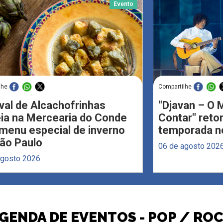
Evento
lhe
Compartilhe
val de Alcachofrinhas
"Djavan – O M
eia na Mercearia do Conde
Contar" reto
menu especial de inverno
temporada no
ão Paulo
06 de agosto 202
agosto 2026
GENDA DE EVENTOS - POP / RO