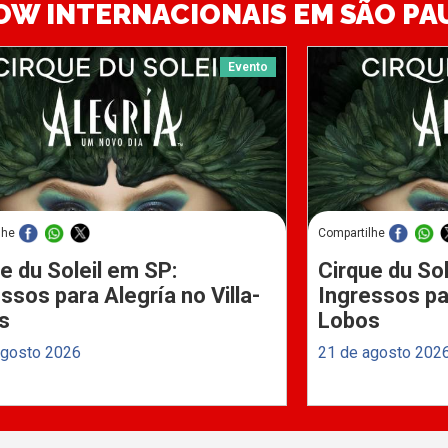
OW INTERNACIONAIS EM SÃO PA
Evento
lhe
Compartilhe
e du Soleil em SP:
Cirque du Sol
ssos para Alegría no Villa-
Ingressos par
s
Lobos
agosto 2026
21 de agosto 202