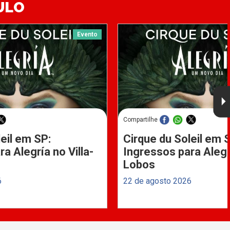
ULO
Evento
Compartilhe
eil em SP:
Cirque du Soleil em 
a Alegría no Villa-
Ingressos para Alegrí
Lobos
6
22 de agosto 2026