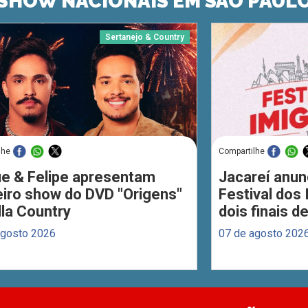
SHOW NACIONAIS EM SÃO PAUL
Sertanejo & Country
lhe
Compartilhe
ue & Felipe apresentam
Jacareí anun
eiro show do DVD "Origens"
Festival dos
lla Country
dois finais 
agosto 2026
07 de agosto 202