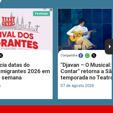
O
Festivais
Compartilhe
cia datas do
"Djavan – O Musical: 
 Imigrantes 2026 em
Contar" retorna a S
de semana
temporada no Teatro
6
07 de agosto 2026