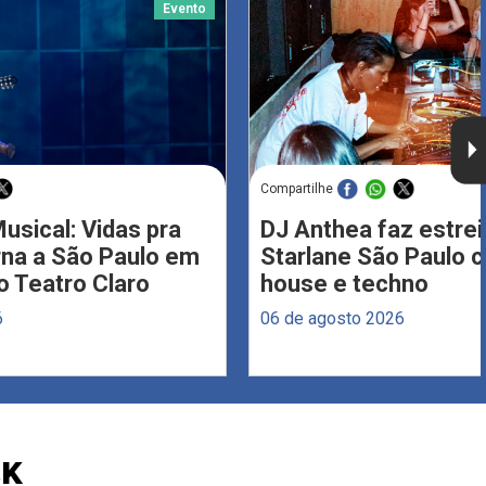
Evento
Compartilhe
usical: Vidas pra
DJ Anthea faz estrei
rna a São Paulo em
Starlane São Paulo 
 Teatro Claro
house e techno
6
06 de agosto 2026
CK