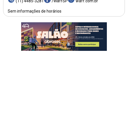
(11) 4485-3281
/WaffSP
waff.com.br
Sem informações de horários