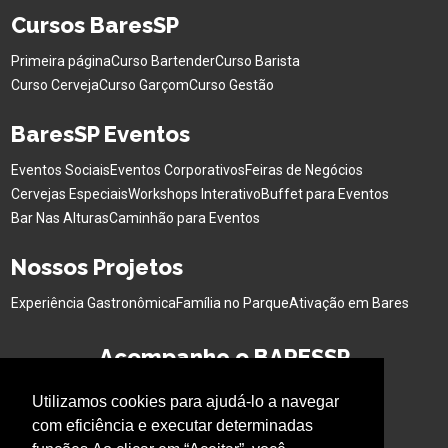
Cursos BaresSP
Primeira página
Curso Bartender
Curso Barista
Curso Cerveja
Curso Garçom
Curso Gestão
BaresSP Eventos
Eventos Sociais
Eventos Corporativos
Feiras de Negócios
Cervejas Especiais
Workshops Interativo
Buffet para Eventos
Bar Nas Alturas
Caminhão para Eventos
Nossos Projetos
Experiência Gastronômica
Família no Parque
Ativação em Bares
Acompanhe o BARESSP
Utilizamos cookies para ajudá-lo a navegar
com eficiência e executar determinadas