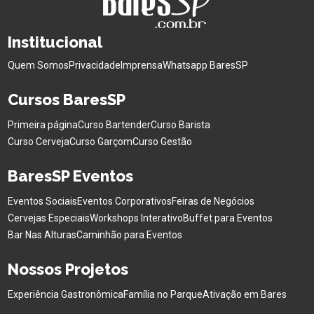
Institucional
Quem Somos
Privacidade
Imprensa
Whatsapp BaresSP
Cursos BaresSP
Primeira página
Curso Bartender
Curso Barista
Curso Cerveja
Curso Garçom
Curso Gestão
BaresSP Eventos
Eventos Sociais
Eventos Corporativos
Feiras de Negócios
Cervejas Especiais
Workshops Interativo
Buffet para Eventos
Bar Nas Alturas
Caminhão para Eventos
Nossos Projetos
Experiência Gastronômica
Família no Parque
Ativação em Bares