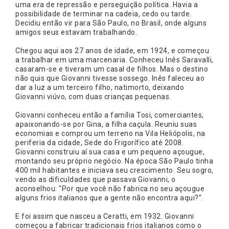
uma era de repressão e perseguição política. Havia a
possibilidade de terminar na cadeia, cedo ou tarde.
Decidiu então vir para São Paulo, no Brasil, onde alguns
amigos seus estavam trabalhando.
Chegou aqui aos 27 anos de idade, em 1924, e começou
a trabalhar em uma marcenaria. Conheceu Inês Saravalli,
casaram-se e tiveram um casal de filhos. Mas o destino
não quis que Giovanni tivesse sossego. Inês faleceu ao
dar a luz a um terceiro filho, natimorto, deixando
Giovanni viúvo, com duas crianças pequenas.
Giovanni conheceu então a família Tosi, comerciantes,
apaixonando-se por Gina, a filha caçula. Reuniu suas
economias e comprou um terreno na Vila Heliópolis, na
periferia da cidade, Sede do Frigorífico até 2008.
Giovanni construiu aí sua casa e um pequeno açougue,
montando seu próprio negócio. Na época São Paulo tinha
400 mil habitantes e iniciava seu crescimento. Seu sogro,
vendo as dificuldades que passava Giovanni, o
aconselhou: "Por que você não fabrica no seu açougue
alguns frios italianos que a gente não encontra aqui?".
E foi assim que nasceu a Ceratti, em 1932. Giovanni
começou a fabricar tradicionais frios italianos como o