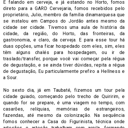
E falando em cerveja, e já estando no Horto, fomos
direto para a GARD Cervejaria, fomos recebidos pelo
proprietário, Julio, membro da família dinamarquesa que
se instalou em Campos do Jordão antes mesmo da
cidade ser cidade. Tivemos uma aula de história da
cidade, da região, do Horto, das fronteiras, da
gastronomia, e claro, da cerveja. E para esse tour há
duas opções, uma ficar hospedado com eles, sim, eles
têm alguns chalés para hospedagem, ou ir de
traslado/transfer, porque você vai começar pela régua
de degustação, e se ainda tiver dúvidas, repita a régua
de degustação, Eu particularmente prefiro a Hellness e
a Sour.
No sexto dia, já em Taubaté, fizemos um tour pela
cidade guiado, começando pelo trecho de Quiririm, e
quando for se prepare, é uma viagem no tempo, com
casarões, relíquias, memórias de estrangeiros,
fazendas, até mesmo da colonização. Na sequência
fomos conhecer a Casa do Figurinista, técnica onde
artesãos e artesãs trabalham com argila, formando