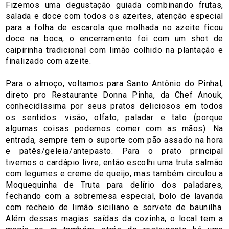
Fizemos uma degustação guiada combinando frutas,
salada e doce com todos os azeites, atenção especial
para a folha de escarola que molhada no azeite ficou
doce na boca, o encerramento foi com um shot de
caipirinha tradicional com limão colhido na plantação e
finalizado com azeite.
Para o almoço, voltamos para Santo Antônio do Pinhal,
direto pro Restaurante Donna Pinha, da Chef Anouk,
conhecidíssima por seus pratos deliciosos em todos
os sentidos: visão, olfato, paladar e tato (porque
algumas coisas podemos comer com as mãos). Na
entrada, sempre tem o suporte com pão assado na hora
e patês/geleia/antepasto. Para o prato principal
tivemos o cardápio livre, então escolhi uma truta salmão
com legumes e creme de queijo, mas também circulou a
Moquequinha de Truta para delírio dos paladares,
fechando com a sobremesa especial, bolo de lavanda
com recheio de limão siciliano e sorvete de baunilha.
Além dessas magias saídas da cozinha, o local tem a