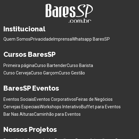
Institucional
Quem Somos
Privacidade
Imprensa
Whatsapp BaresSP
Cursos BaresSP
Primeira página
Curso Bartender
Curso Barista
Curso Cerveja
Curso Garçom
Curso Gestão
BaresSP Eventos
Eventos Sociais
Eventos Corporativos
Feiras de Negócios
Cervejas Especiais
Workshops Interativo
Buffet para Eventos
Bar Nas Alturas
Caminhão para Eventos
Nossos Projetos