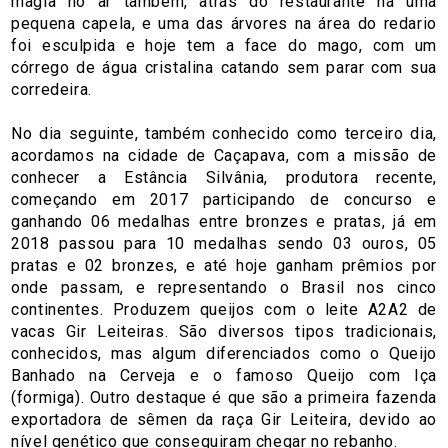
magia no ar também, atrás do restaurante há uma
pequena capela, e uma das árvores na área do redario
foi esculpida e hoje tem a face do mago, com um
córrego de água cristalina catando sem parar com sua
corredeira.
No dia seguinte, também conhecido como terceiro dia,
acordamos na cidade de Caçapava, com a missão de
conhecer a Estância Silvânia, produtora recente,
começando em 2017 participando de concurso e
ganhando 06 medalhas entre bronzes e pratas, já em
2018 passou para 10 medalhas sendo 03 ouros, 05
pratas e 02 bronzes, e até hoje ganham prêmios por
onde passam, e representando o Brasil nos cinco
continentes. Produzem queijos com o leite A2A2 de
vacas Gir Leiteiras. São diversos tipos tradicionais,
conhecidos, mas algum diferenciados como o Queijo
Banhado na Cerveja e o famoso Queijo com Iça
(formiga). Outro destaque é que são a primeira fazenda
exportadora de sêmen da raça Gir Leiteira, devido ao
nível genético que conseguiram chegar no rebanho.