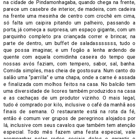
na cidade de Pindamonhagaba, quando chega na frente,
parece um casebre de interior, de madeira, com cadeira
na frente uma mesinha de centro com crochê em cima,
só falta um caipira pitando um palheiro, passando a
porta, já começa a surpresa, um espaço gigante, com um
parquinho completo pra criançada correr e brincar, na
parte de dentro, um buffet de saladasssssss, tudo o
que possa imaginar, e um fogão a lenha ardendo de
quente com aquela comidinha caseira do tempo que
nossas avós faziam, com tempero, sabor, sal, banha.
Comida simples, mas cheia de gostosura. Num canto do
salão uma “parrilla” e uma chapa, onde a carne é assada
e finalizada com molhos feitos na casa. No balcão tem
uma diversidade de licores também produzidos na casa
e as cachaças de um produtor vizinho. O mais legal,
tudo é comprado por kilo, inclusive o café da manhã aos
finais de semana. O restaurante está na rota da fé,
então é comum ver grupos de peregrinos alojados por
lá, inclusive com seus cavalos que também tem atenção
especial. Todo mês fazem uma festa especial, vale
acompanhar pelas redes sociais deles e garantir o