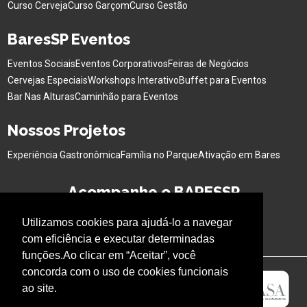
Curso Cerveja
Curso Garçom
Curso Gestão
BaresSP Eventos
Eventos Sociais
Eventos Corporativos
Feiras de Negócios
Cervejas Especiais
Workshops Interativo
Buffet para Eventos
Bar Nas Alturas
Caminhão para Eventos
Nossos Projetos
Experiência Gastronômica
Família no Parque
Ativação em Bares
Acompanhe o BARESSP
Utilizamos cookies para ajudá-lo a navegar
com eficiência e executar determinadas
funções.Ao clicar em “Aceitar”, você
concorda com o uso de cookies funcionais
ao site.