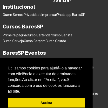
Institucional
Quem Somos
Privacidade
Imprensa
Whatsapp BaresSP
Cursos BaresSP
Primeira página
Curso Bartender
Curso Barista
Curso Cerveja
Curso Garçom
Curso Gestão
BaresSP Eventos
Eventos Sociais
Eventos Corporativos
Feiras de Negócios
Cervejas Especiais
Workshops Interativo
Buffet para Eventos
Utilizamos cookies para ajudá-lo a navegar
Bar Nas Alturas
Caminhão para Eventos
com eficiência e executar determinadas
funções.Ao clicar em “Aceitar”, você
Nossos Projetos
concorda com o uso de cookies funcionais
ao site.
Experiência Gastronômica
Família no Parque
Ativação em Bares
Aceitar
Acompanhe o BARESSP