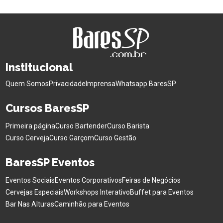
Institucional
Quem Somos
Privacidade
Imprensa
Whatsapp BaresSP
Cursos BaresSP
Primeira página
Curso Bartender
Curso Barista
Curso Cerveja
Curso Garçom
Curso Gestão
BaresSP Eventos
Eventos Sociais
Eventos Corporativos
Feiras de Negócios
Cervejas Especiais
Workshops Interativo
Buffet para Eventos
Bar Nas Alturas
Caminhão para Eventos