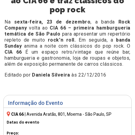
ao CIA 66 e traz clássicos do
pop rock
Na
sexta-feira, 23 de dezembro
, a banda
Rock
Company
volta ao
CIA 66 – primeira hamburgueria
temática de São Paulo
para apresentar um repertório
repleto de muito
rock'n roll.
Em seguida, a
banda
Sunday
anima a noite com clássicos do pop rock. O
CIA 66
É um espaço retro/vintage que reúne bar,
hamburgueria e gastronomia, loja de roupas e objetos,
além de exposição permanente de carros clássicos.
Editado por
Daniela Silveira
às 22/12/2016
Informação do Evento
CIA 66
|
Avenida Aratãs, 801
, Moema - São Paulo, SP
Datas do evento
Preço: