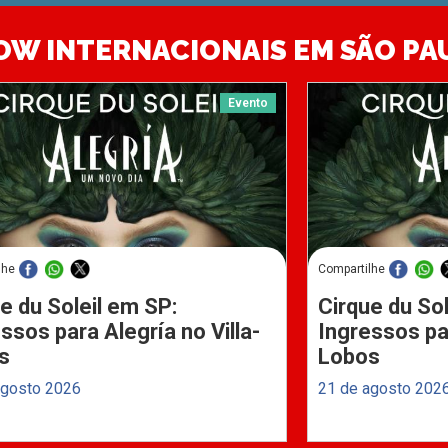
OW INTERNACIONAIS EM SÃO PA
Evento
lhe
Compartilhe
e du Soleil em SP:
Cirque du Sol
ssos para Alegría no Villa-
Ingressos par
s
Lobos
agosto 2026
21 de agosto 202