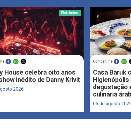
Eletrônico
lhe
Compartilhe
y House celebra oito anos
Casa Baruk 
how inédito de Danny Krivit
Higienópoli
degustação e
agosto 2026
culinária ára
05 de agosto 202