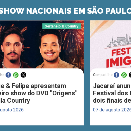
SHOW NACIONAIS EM SÃO PAUL
Sertanejo & Country
lhe
Compartilhe
ue & Felipe apresentam
Jacareí anun
eiro show do DVD "Origens"
Festival dos
lla Country
dois finais 
agosto 2026
07 de agosto 202