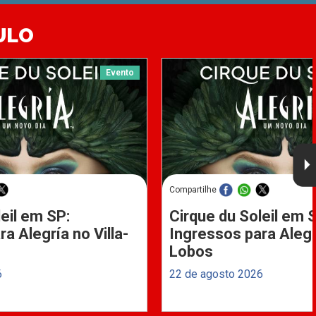
ULO
Evento
Compartilhe
eil em SP:
Cirque du Soleil em 
a Alegría no Villa-
Ingressos para Alegrí
Lobos
6
22 de agosto 2026