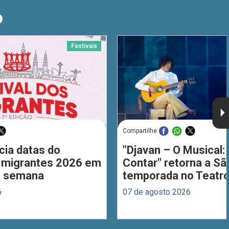
O
Festivais
Compartilhe
cia datas do
"Djavan – O Musical: 
 Imigrantes 2026 em
Contar" retorna a S
de semana
temporada no Teatro
6
07 de agosto 2026