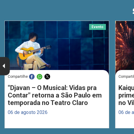
Evento
Compartilhe
Comparti
"Djavan – O Musical: Vidas pra
Kaiq
Contar" retorna a São Paulo em
prim
temporada no Teatro Claro
no Vi
06 de agosto 2026
06 de 