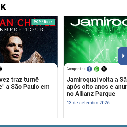
CK
POP / Rock
Compartilhe
vez traz turnê
Jamiroquai volta a S
e" a São Paulo em
após oito anos e anu
no Allianz Parque
13 de setembro 2026