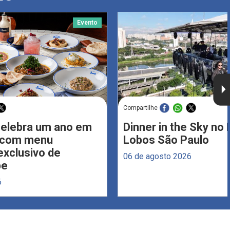
Evento
Compartilhe
celebra um ano em
Dinner in the Sky no 
s com menu
Lobos São Paulo
xclusivo de
06 de agosto 2026
be
6