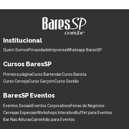
Institucional
Quem Somos
Privacidade
Imprensa
Whatsapp BaresSP
Cursos BaresSP
Primeira página
Curso Bartender
Curso Barista
Curso Cerveja
Curso Garçom
Curso Gestão
BaresSP Eventos
Eventos Sociais
Eventos Corporativos
Feiras de Negócios
Cervejas Especiais
Workshops Interativo
Buffet para Eventos
Bar Nas Alturas
Caminhão para Eventos