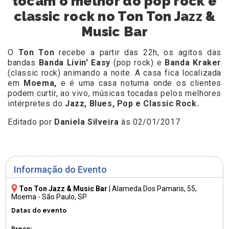
tocam o melhor do pop rock e
classic rock no Ton Ton Jazz &
Music Bar
O
Ton Ton
recebe a partir das 22h, os agitos das
bandas
Banda Livin' Easy
(pop rock) e
Banda Kraker
(classic rock) animando a noite. A casa fica localizada
em
Moema,
e é uma casa noturna onde os clientes
podem curtir, ao vivo, músicas tocadas pelos melhores
intérpretes do
Jazz, Blues, Pop e Classic Rock.
Editado por
Daniela Silveira
às 02/01/2017
Informação do Evento
Ton Ton Jazz & Music Bar
|
Alameda Dos Pamaris, 55
,
Moema - São Paulo, SP
Datas do evento
Preço: