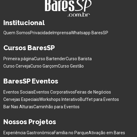
Institucional
Quem Somos
Privacidade
Imprensa
Whatsapp BaresSP
Cursos BaresSP
Primeira página
Curso Bartender
Curso Barista
Curso Cerveja
Curso Garçom
Curso Gestão
BaresSP Eventos
Eventos Sociais
Eventos Corporativos
Feiras de Negócios
Cervejas Especiais
Workshops Interativo
Buffet para Eventos
Bar Nas Alturas
Caminhão para Eventos
Nossos Projetos
Experiência Gastronômica
Família no Parque
Ativação em Bares