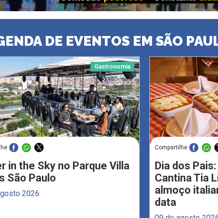
GENDA DE EVENTOS EM SÃO PAU
Gastronomia
lhe
Compartilhe
r in the Sky no Parque Villa
Dia dos Pais:
s São Paulo
Cantina Tia 
almoço italia
agosto 2026
data
09 de agosto 202