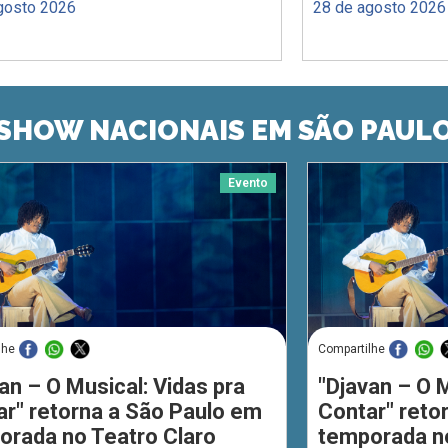
gosto 2026
28 de agosto 2026
SHOW NACIONAIS EM SÃO PAUL
Evento
lhe
Compartilhe
an – O Musical: Vidas pra
"Djavan – O M
ar" retorna a São Paulo em
Contar" reto
orada no Teatro Claro
temporada no