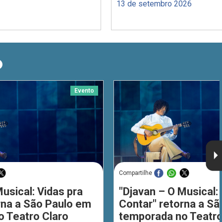
13 de setembro 2026
O
Evento
Compartilhe
usical: Vidas pra
"Djavan – O Musical: 
rna a São Paulo em
Contar" retorna a S
 Teatro Claro
temporada no Teatro