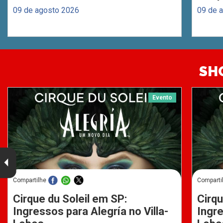
09 de agosto 2026
09 de 
SH
Evento
Compartilhe
Comparti
Cirque du Soleil em SP:
Cirqu
Ingressos para Alegría no Villa-
Ingre