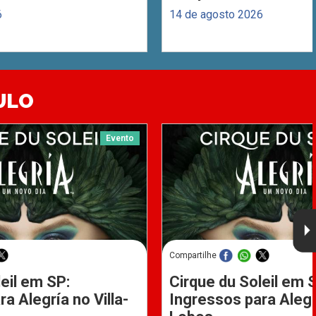
6
14 de agosto 2026
ULO
Evento
Compartilhe
eil em SP:
Cirque du Soleil em 
a Alegría no Villa-
Ingressos para Alegrí