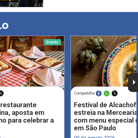
LO
Evento
Compartilhe
 restaurante
Festival de Alcachof
Lina, aposta em
estreia na Merceari
no para celebrar a
com menu especial d
em São Paulo
6
09 de agosto 2026