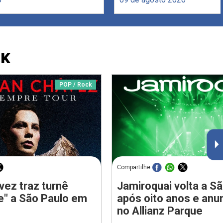
CK
POP / Rock
Compartilhe
vez traz turnê
Jamiroquai volta a S
e" a São Paulo em
após oito anos e anu
no Allianz Parque