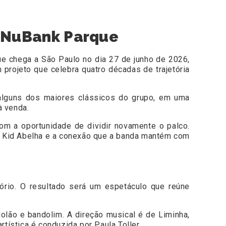
o NuBank Parque
que chega a São Paulo no dia 27 de junho de 2026,
projeto que celebra quatro décadas de trajetória
r alguns dos maiores clássicos do grupo, em uma
à venda.
om a oportunidade de dividir novamente o palco.
 do Kid Abelha e a conexão que a banda mantém com
ório. O resultado será um espetáculo que reúne
.
iolão e bandolim. A direção musical é de Liminha,
rtística é conduzida por Paula Toller.