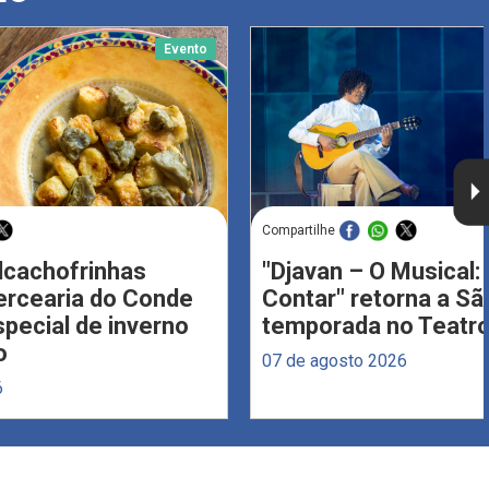
Evento
Compartilhe
Alcachofrinhas
"Djavan – O Musical: 
ercearia do Conde
Contar" retorna a S
ecial de inverno
temporada no Teatro
o
07 de agosto 2026
6