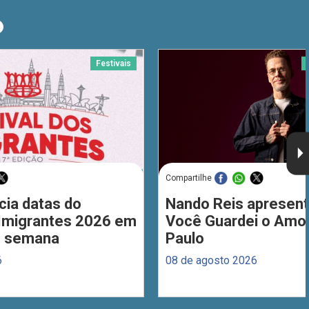
O
Festivais
Compartilhe
cia datas do
Nando Reis apresent
 Imigrantes 2026 em
Você Guardei o Amo
de semana
Paulo
6
08 de agosto 2026