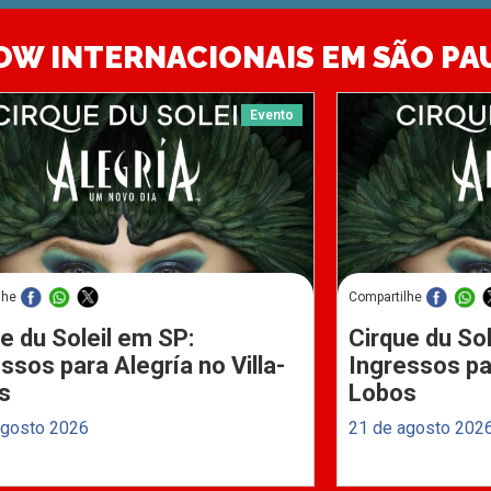
OW INTERNACIONAIS EM SÃO PA
Evento
lhe
Compartilhe
e du Soleil em SP:
Cirque du Sol
ssos para Alegría no Villa-
Ingressos par
s
Lobos
agosto 2026
21 de agosto 202