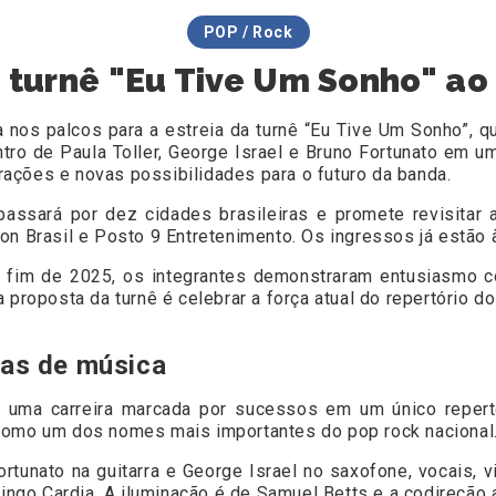
POP / Rock
a turnê "Eu Tive Um Sonho" a
a nos palcos para a estreia da turnê “Eu Tive Um Sonho”, 
ro de Paula Toller, George Israel e Bruno Fortunato em um 
ações e novas possibilidades para o futuro da banda.
passará por dez cidades brasileiras e promete revisita
on Brasil e Posto 9 Entretenimento. Os ingressos já estão 
 fim de 2025, os integrantes demonstraram entusiasmo c
a proposta da turnê é celebrar a força atual do repertório
as de música
ar uma carreira marcada por sucessos em um único repert
 como um dos nomes mais importantes do pop rock nacional
ortunato na guitarra e George Israel no saxofone, vocais, v
ingo Cardia. A iluminação é de Samuel Betts e a codireção a