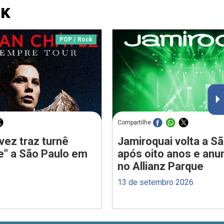
CK
POP / Rock
Compartilhe
vez traz turnê
Jamiroquai volta a S
e" a São Paulo em
após oito anos e anu
no Allianz Parque
13 de setembro 2026