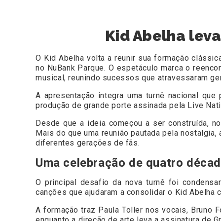
Kid Abelha lev
O Kid Abelha volta a reunir sua formação clássic
no NuBank Parque. O espetáculo marca o reencont
musical, reunindo sucessos que atravessaram ger
A apresentação integra uma turnê nacional que 
produção de grande porte assinada pela Live Nati
Desde que a ideia começou a ser construída, no
Mais do que uma reunião pautada pela nostalgia, 
diferentes gerações de fãs.
Uma celebração de quatro décad
O principal desafio da nova turnê foi condens
canções que ajudaram a consolidar o Kid Abelha
A formação traz Paula Toller nos vocais, Bruno F
enquanto a direção de arte leva a assinatura de Gr