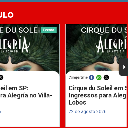
ULO
Evento
Compartilhe
eil em SP:
Cirque du Soleil em 
a Alegría no Villa-
Ingressos para Alegrí
Lobos
6
22 de agosto 2026