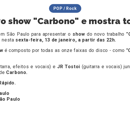
POP / Rock
vo show "Carbono" e mostra to
m São Paulo para apresentar o
show
do novo trabalho
"
e nesta
sexta-feira, 13 de janeiro, a partir das 22h.
ow
é composto por todas as onze faixas do disco - como
"
tarra, efeitos e vocais) e
JR Tostoi
(guitarra e vocais) j
 de
Carbono.
Rápido.
aulo
São Paulo