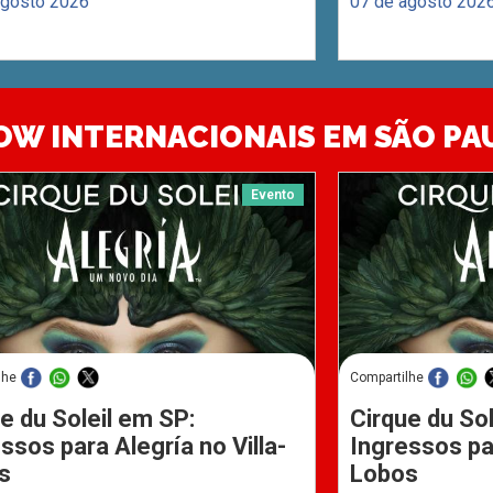
agosto 2026
07 de agosto 202
OW INTERNACIONAIS EM SÃO PA
Evento
lhe
Compartilhe
e du Soleil em SP:
Cirque du Sol
ssos para Alegría no Villa-
Ingressos par
s
Lobos