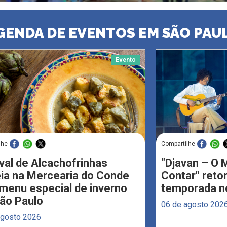
GENDA DE EVENTOS EM SÃO PAU
Evento
lhe
Compartilhe
val de Alcachofrinhas
"Djavan – O M
eia na Mercearia do Conde
Contar" reto
menu especial de inverno
temporada no
ão Paulo
06 de agosto 202
agosto 2026