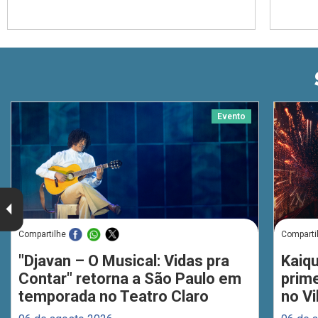
Evento
Compartilhe
Comparti
"Djavan – O Musical: Vidas pra
Kaiq
Contar" retorna a São Paulo em
prim
temporada no Teatro Claro
no Vi