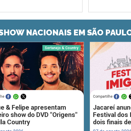
SHOW NACIONAIS EM SÃO PAUL
Sertanejo & Country
lhe
Compartilhe
ue & Felipe apresentam
Jacareí anun
eiro show do DVD "Origens"
Festival dos
lla Country
dois finais 