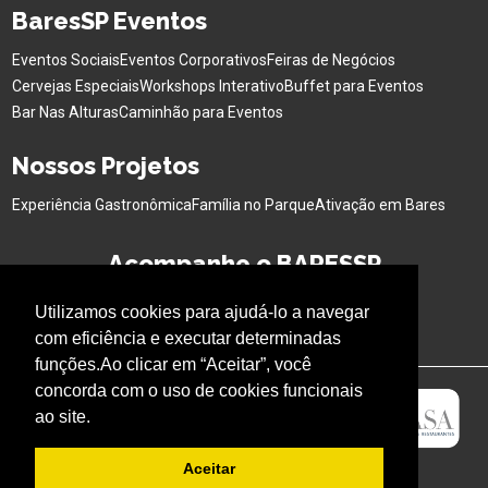
BaresSP Eventos
Eventos Sociais
Eventos Corporativos
Feiras de Negócios
Cervejas Especiais
Workshops Interativo
Buffet para Eventos
Bar Nas Alturas
Caminhão para Eventos
Nossos Projetos
Experiência Gastronômica
Família no Parque
Ativação em Bares
Acompanhe o BARESSP
Utilizamos cookies para ajudá-lo a navegar
com eficiência e executar determinadas
funções.Ao clicar em “Aceitar”, você
concorda com o uso de cookies funcionais
ao site.
Aceitar