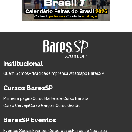
Institucional
Quem Somos
Privacidade
Imprensa
Whatsapp BaresSP
Cursos BaresSP
Primeira página
Curso Bartender
Curso Barista
Curso Cerveja
Curso Garçom
Curso Gestão
BaresSP Eventos
Eventos Sociais
Eventos Corporativos
Feiras de Negócios