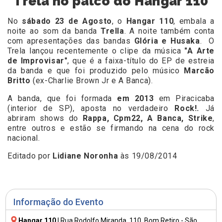
Trela no palco do Hangar 110
No
sábado 23 de Agosto
, o
Hangar 110
, embala a
noite ao som da banda
Trella
. A noite também conta
com apresentações das bandas
Glória e Husaka
. O
Trela lançou recentemente o clipe da música
"A Arte
de Improvisar"
, que é a faixa-título do EP de estreia
da banda e que foi produzido pelo músico
Marcão
Britto
(ex-Charlie Brown Jr e A Banca).
A banda, que foi formada
em 2013
em Piracicaba
(interior de SP), aposta no verdadeiro
Rock!.
Já
abriram shows do
Rappa, Cpm22, A Banca, Strike
,
entre outros e estão se firmando na cena do rock
nacional.
Editado por
Lidiane Noronha
às 19/08/2014
Informação do Evento
Hangar 110
|
Rua Rodolfo Miranda, 110
, Bom Retiro - São