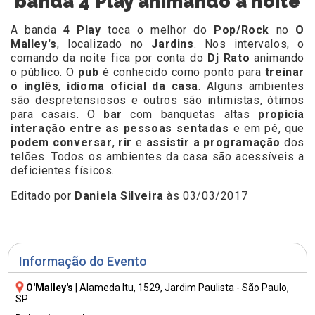
banda 4 Play animando a noite
A banda
4 Play
toca o melhor do
Pop/Rock
no
O
Malley's
, localizado no
Jardins
. Nos intervalos, o
comando da noite fica por conta do
Dj Rato
animando
o público. O
pub
é conhecido como ponto para
treinar
o inglês
,
idioma oficial da casa
. Alguns ambientes
são despretensiosos e outros são intimistas, ótimos
para casais. O
bar
com banquetas altas
propicia
interação entre as pessoas sentadas
e em pé, que
podem conversar
,
rir
e
assistir a programação
dos
telões. Todos os ambientes da casa são acessíveis a
deficientes físicos.
Editado por
Daniela Silveira
às 03/03/2017
Informação do Evento
O'Malley's
|
Alameda Itu, 1529
, Jardim Paulista - São Paulo,
SP