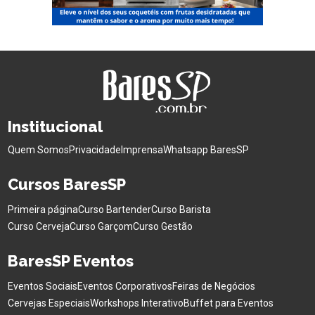
Institucional
Quem Somos
Privacidade
Imprensa
Whatsapp BaresSP
Cursos BaresSP
Primeira página
Curso Bartender
Curso Barista
Curso Cerveja
Curso Garçom
Curso Gestão
BaresSP Eventos
Eventos Sociais
Eventos Corporativos
Feiras de Negócios
Cervejas Especiais
Workshops Interativo
Buffet para Eventos