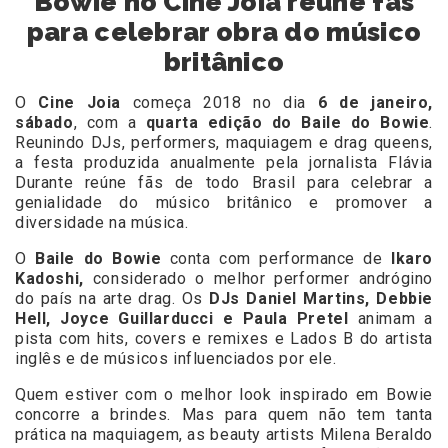
Bowie no Cine Joia reúne fãs
para celebrar obra do músico
britânico
O
Cine Joia
começa 2018 no dia
6 de janeiro,
sábado
, com a
quarta edição do Baile do Bowie
.
Reunindo DJs, performers, maquiagem e drag queens,
a festa produzida anualmente pela jornalista Flávia
Durante reúne fãs de todo Brasil para celebrar a
genialidade do músico britânico e promover a
diversidade na música.
O
Baile do Bowie
conta com performance de
Ikaro
Kadoshi,
considerado o melhor performer andrógino
do país na arte drag. Os
DJs Daniel Martins, Debbie
Hell, Joyce Guillarducci e Paula Pretel
animam a
pista com hits, covers e remixes e Lados B do artista
inglês e de músicos influenciados por ele.
Quem estiver com o melhor look inspirado em Bowie
concorre a brindes. Mas para quem não tem tanta
prática na maquiagem, as beauty artists Milena Beraldo