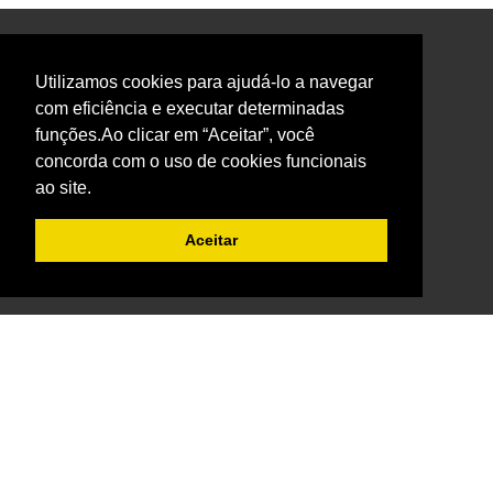
Utilizamos cookies para ajudá-lo a navegar
com eficiência e executar determinadas
Institucional
funções.Ao clicar em “Aceitar”, você
concorda com o uso de cookies funcionais
Quem Somos
Privacidade
Imprensa
Whatsapp BaresSP
ao site.
Cursos BaresSP
Aceitar
Primeira página
Curso Bartender
Curso Barista
Curso Cerveja
Curso Garçom
Curso Gestão
BaresSP Eventos
Eventos Sociais
Eventos Corporativos
Feiras de Negócios
Cervejas Especiais
Workshops Interativo
Buffet para Eventos
Bar Nas Alturas
Caminhão para Eventos
Nossos Projetos