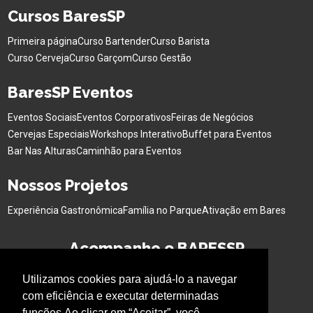
Cursos BaresSP
Primeira página
Curso Bartender
Curso Barista
Curso Cerveja
Curso Garçom
Curso Gestão
BaresSP Eventos
Eventos Sociais
Eventos Corporativos
Feiras de Negócios
Cervejas Especiais
Workshops Interativo
Buffet para Eventos
Bar Nas Alturas
Caminhão para Eventos
Nossos Projetos
Experiência Gastronômica
Família no Parque
Ativação em Bares
Acompanhe o BARESSP
Utilizamos cookies para ajudá-lo a navegar
com eficiência e executar determinadas
funções.Ao clicar em “Aceitar”, você