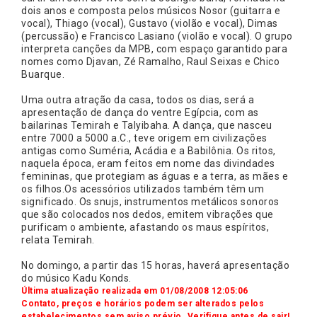
dois anos e composta pelos músicos Nosor (guitarra e
vocal), Thiago (vocal), Gustavo (violão e vocal), Dimas
(percussão) e Francisco Lasiano (violão e vocal). O grupo
interpreta canções da MPB, com espaço garantido para
nomes como Djavan, Zé Ramalho, Raul Seixas e Chico
Buarque.
Uma outra atração da casa, todos os dias, será a
apresentação de dança do ventre Egípcia, com as
bailarinas Temirah e Talyibaha. A dança, que nasceu
entre 7000 a 5000 a.C., teve origem em civilizações
antigas como Suméria, Acádia e a Babilônia. Os ritos,
naquela época, eram feitos em nome das divindades
femininas, que protegiam as águas e a terra, as mães e
os filhos.Os acessórios utilizados também têm um
significado. Os snujs, instrumentos metálicos sonoros
que são colocados nos dedos, emitem vibrações que
purificam o ambiente, afastando os maus espíritos,
relata Temirah.
No domingo, a partir das 15 horas, haverá apresentação
do músico Kadu Konds.
Última atualização realizada em 01/08/2008 12:05:06
Contato, preços e horários podem ser alterados pelos
estabelecimentos sem aviso prévio. Verifique antes de sair!