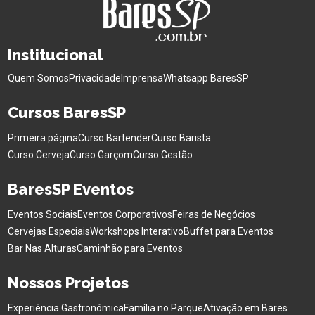
Institucional
Quem Somos
Privacidade
Imprensa
Whatsapp BaresSP
Cursos BaresSP
Primeira página
Curso Bartender
Curso Barista
Curso Cerveja
Curso Garçom
Curso Gestão
BaresSP Eventos
Eventos Sociais
Eventos Corporativos
Feiras de Negócios
Cervejas Especiais
Workshops Interativo
Buffet para Eventos
Bar Nas Alturas
Caminhão para Eventos
Nossos Projetos
Experiência Gastronômica
Família no Parque
Ativação em Bares