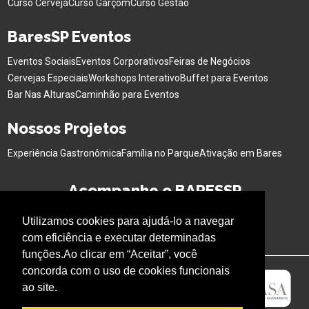
Curso Cerveja
Curso Garçom
Curso Gestão
BaresSP Eventos
Eventos Sociais
Eventos Corporativos
Feiras de Negócios
Cervejas Especiais
Workshops Interativo
Buffet para Eventos
Bar Nas Alturas
Caminhão para Eventos
Nossos Projetos
Experiência Gastronômica
Família no Parque
Ativação em Bares
Acompanhe o BARESSP
Utilizamos cookies para ajudá-lo a navegar
com eficiência e executar determinadas
funções.Ao clicar em “Aceitar”, você
concorda com o uso de cookies funcionais
ao site.