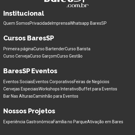
Institucional
Quem Somos
Privacidade
Imprensa
Whatsapp BaresSP
Cursos BaresSP
Primeira página
Curso Bartender
Curso Barista
Curso Cerveja
Curso Garçom
Curso Gestão
BaresSP Eventos
Eventos Sociais
Eventos Corporativos
Feiras de Negócios
Cervejas Especiais
Workshops Interativo
Buffet para Eventos
Bar Nas Alturas
Caminhão para Eventos
Nossos Projetos
Experiência Gastronômica
Família no Parque
Ativação em Bares