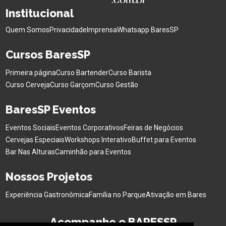
Institucional
Quem Somos
Privacidade
Imprensa
Whatsapp BaresSP
Cursos BaresSP
Primeira página
Curso Bartender
Curso Barista
Curso Cerveja
Curso Garçom
Curso Gestão
BaresSP Eventos
Eventos Sociais
Eventos Corporativos
Feiras de Negócios
Cervejas Especiais
Workshops Interativo
Buffet para Eventos
Bar Nas Alturas
Caminhão para Eventos
Nossos Projetos
Experiência Gastronômica
Família no Parque
Ativação em Bares
Acompanhe o BARESSP