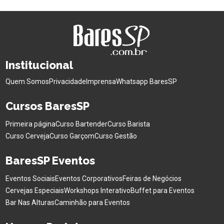
Institucional
Quem Somos
Privacidade
Imprensa
Whatsapp BaresSP
Cursos BaresSP
Primeira página
Curso Bartender
Curso Barista
Curso Cerveja
Curso Garçom
Curso Gestão
BaresSP Eventos
Eventos Sociais
Eventos Corporativos
Feiras de Negócios
Cervejas Especiais
Workshops Interativo
Buffet para Eventos
Bar Nas Alturas
Caminhão para Eventos