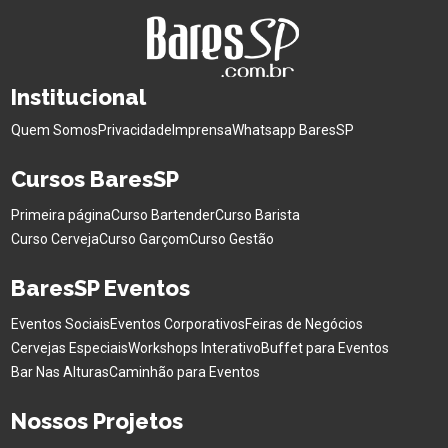
Institucional
Quem Somos
Privacidade
Imprensa
Whatsapp BaresSP
Cursos BaresSP
Primeira página
Curso Bartender
Curso Barista
Curso Cerveja
Curso Garçom
Curso Gestão
BaresSP Eventos
Eventos Sociais
Eventos Corporativos
Feiras de Negócios
Cervejas Especiais
Workshops Interativo
Buffet para Eventos
Bar Nas Alturas
Caminhão para Eventos
Nossos Projetos