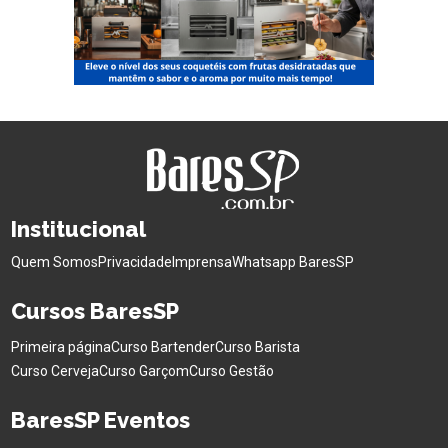
Institucional
Quem Somos
Privacidade
Imprensa
Whatsapp BaresSP
Cursos BaresSP
Primeira página
Curso Bartender
Curso Barista
Curso Cerveja
Curso Garçom
Curso Gestão
BaresSP Eventos