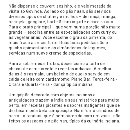
Não dispense o couvert: sozinho, ele vale metade da
visita ao Govinda. Ao lado do pão naan, são servidos
diversos tipos de chutney e molhos – de maçã, manga,
berinjela, gengibre, hortelã com iogurte e coco ralado...
Para o prato principal – que vem numa porção não muito
grande – escolha entre as especialidades com curry ou
as vegetarianas. Você escolhe o grau da pimenta, do
mais fraco ao mais forte. Duas boas pedidas são o
quiabo apimentado e as almôndegas de legumes,
servidas num suave creme de especiarias.
Para a sobremesa, frutas, doces como a torta de
chocolate com sorvete e receitas indianas. A melhor
delas é o rasmalai, um bolinho de queijo servido em
calda de leite com cardamomo. Piano Bar; Terça-feira -
Cítara e Quarta-feira - dança típica indiana.
Um galpão decorado com objetos indianos e
antiguidades trazem a Índia e seus mistérios para muito
perto, em receitas picantes e sabores instigantes que se
destacam pela bela composição. Num forno cilíndrico de
barro - o tandoor, que é bem parecido com um vaso - são
feitos os assados e o pão nan, típico da culinária indiana.