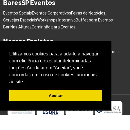
BaresSP Eventos
Eventos Sociais
Eventos Corporativos
Feiras de Negócios
Cervejas Especiais
Workshops Interativo
Buffet para Eventos
Bar Nas Alturas
Caminhão para Eventos
Nossos Projetos
Experiência Gastronômica
Família no Parque
Ativação em Bares
Utilizamos cookies para ajudá-lo a navegar
com eficiência e executar determinadas
Acompanhe o BARESSP
funções.Ao clicar em “Aceitar”, você
concorda com o uso de cookies funcionais
ao site.
Aceitar