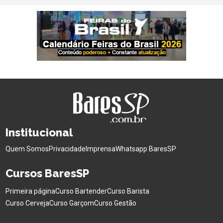
Institucional
Quem Somos
Privacidade
Imprensa
Whatsapp BaresSP
Cursos BaresSP
Primeira página
Curso Bartender
Curso Barista
Curso Cerveja
Curso Garçom
Curso Gestão