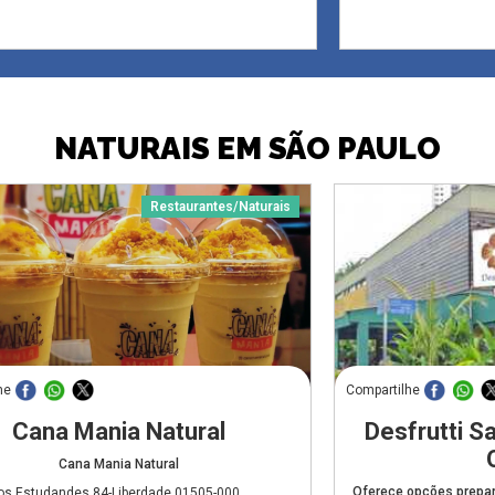
NATURAIS EM SÃO PAULO
Restaurantes/Naturais
he
Compartilhe
Cana Mania Natural
Desfrutti Sa
Cana Mania Natural
Oferece opções prepar
os Estudandes,84-Liberdade,01505-000