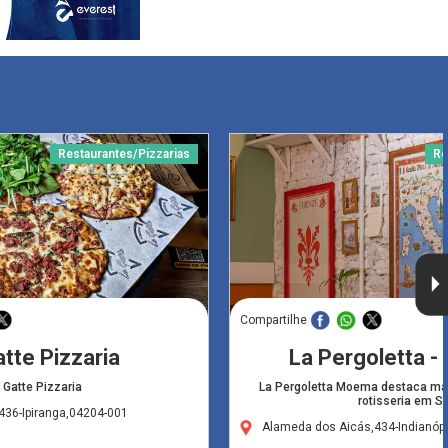
Restaurantes/Pizzarias
Re
Compartilhe
tte Pizzaria
La Pergoletta 
 Gatte Pizzaria
La Pergoletta Moema destaca ma
rotisseria em S
436-Ipiranga,04204-001
Alameda dos Aicás,434-Indianóp