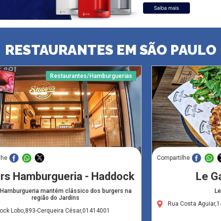
RESTAURANTES EM SÃO PAULO
Restaurantes/Hamburguerias
lhe
Compartilhe
ers Hamburgueria - Haddock
Le Ga
 Hamburgueria mantém clássico dos burgers na
Le
região do Jardins
Rua Costa Aguiar,1
ock Lobo,893-Cerqueira César,01414001