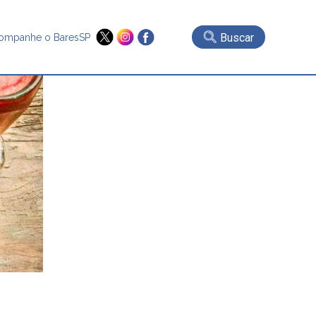
Buscar
ompanhe o BaresSP