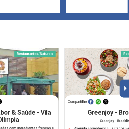
Restaurantes/Naturais
Res
Compartilhe
bor & Saúde - Vila
Greenjoy - Bro
Olímpia
Greenjoy - Brookli
adas com ingredientes frescos e
Avenida Engenheiro Luís Carlos Be