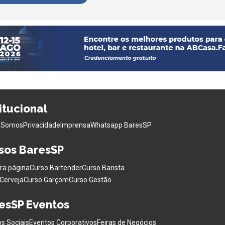
titucional
 Somos
Privacidade
Imprensa
Whatsapp BaresSP
sos BaresSP
ra página
Curso Bartender
Curso Barista
Cerveja
Curso Garçom
Curso Gestão
esSP Eventos
s Sociais
Eventos Corporativos
Feiras de Negócios