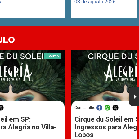
6
08 de agosto 2026
ULO
Evento
Compartilhe
eil em SP:
Cirque du Soleil em 
a Alegría no Villa-
Ingressos para Alegrí
Lobos