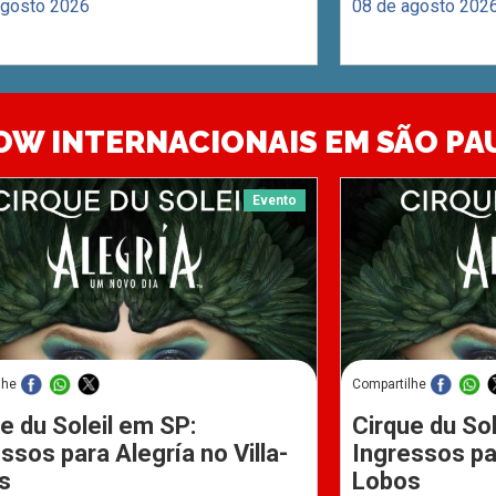
agosto 2026
08 de agosto 202
OW INTERNACIONAIS EM SÃO PA
Evento
lhe
Compartilhe
e du Soleil em SP:
Cirque du Sol
ssos para Alegría no Villa-
Ingressos par
s
Lobos