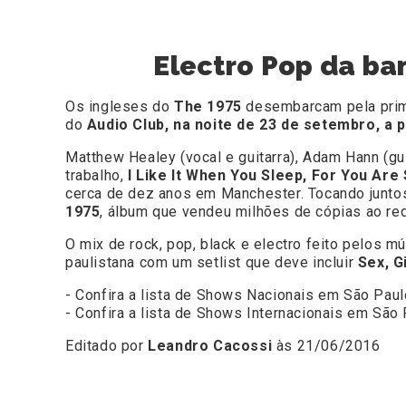
Electro Pop da ban
Os ingleses do
The 1975
desembarcam pela primei
do
Audio Club, na noite de 23 de setembro, a p
Matthew Healey (vocal e guitarra), Adam Hann (gu
trabalho,
I Like It When You Sleep, For You Are
cerca de dez anos em Manchester. Tocando junto
1975
, álbum que vendeu milhões de cópias ao r
O mix de rock, pop, black e electro feito pelos
paulistana com um setlist que deve incluir
Sex, G
- Confira a lista de Shows Nacionais em São Paul
- Confira a lista de Shows Internacionais em São
Editado por
Leandro Cacossi
às 21/06/2016