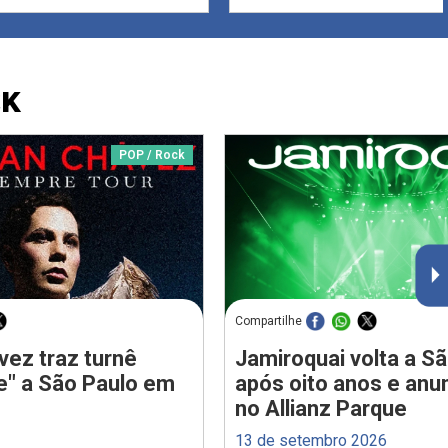
CK
POP / Rock
Compartilhe
vez traz turnê
Jamiroquai volta a S
e" a São Paulo em
após oito anos e anu
no Allianz Parque
13 de setembro 2026