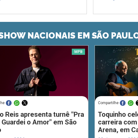
SHOW NACIONAIS EM SÃO PAUL
MPB
lhe
Compartilhe
o Reis apresenta turnê "Pra
Toquinho cel
 Guardei o Amor" em São
carreira com
o
Arena, em C