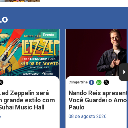
LO
Evento
Compartilhe
Led Zeppelin será
Nando Reis apresent
 grande estilo com
Você Guardei o Amo
Suhai Music Hall
Paulo
6
08 de agosto 2026