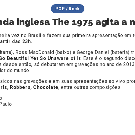
POP / Rock
da inglesa The 1975 agita a 
ra vez no Brasil e fazem sua primeira apresentação em ter
artir das 23h.
itarra), Ross MacDonald (baixo) e George Daniel (bateria)
 So Beautiful Yet So Unaware of It
. Este é o segundo dis
s desde então, só debutaram em gravações no ano de 201
edor do mundo.
 músicos nas gravações e em suas apresentações ao vivo pr
irls, Robbers, Chocolate
, entre outras composições.
o
 Paulo