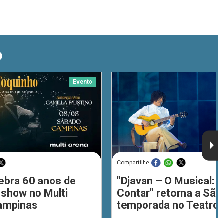
O
Evento
Compartilhe
ebra 60 anos de
"Djavan – O Musical: 
 show no Multi
Contar" retorna a S
ampinas
temporada no Teatro