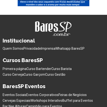
Institucional
Quem Somos
Privacidade
Imprensa
Whatsapp BaresSP
Cursos BaresSP
Primeira página
Curso Bartender
Curso Barista
Curso Cerveja
Curso Garçom
Curso Gestão
BaresSP Eventos
Eventos Sociais
Eventos Corporativos
Feiras de Negócios
Cervejas Especiais
Workshops Interativo
Buffet para Eventos
Bar Nas Alturas
Caminhão para Eventos