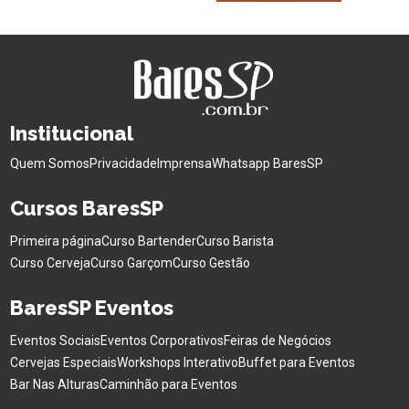
Institucional
Quem Somos
Privacidade
Imprensa
Whatsapp BaresSP
Cursos BaresSP
Primeira página
Curso Bartender
Curso Barista
Curso Cerveja
Curso Garçom
Curso Gestão
BaresSP Eventos
Eventos Sociais
Eventos Corporativos
Feiras de Negócios
Cervejas Especiais
Workshops Interativo
Buffet para Eventos
Bar Nas Alturas
Caminhão para Eventos