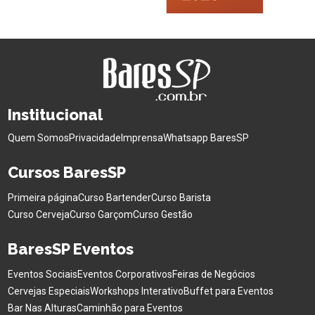
Institucional
Quem Somos
Privacidade
Imprensa
Whatsapp BaresSP
Cursos BaresSP
Primeira página
Curso Bartender
Curso Barista
Curso Cerveja
Curso Garçom
Curso Gestão
BaresSP Eventos
Eventos Sociais
Eventos Corporativos
Feiras de Negócios
Cervejas Especiais
Workshops Interativo
Buffet para Eventos
Bar Nas Alturas
Caminhão para Eventos