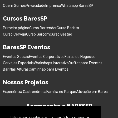
Quem Somos
Privacidade
Imprensa
Whatsapp BaresSP
Cursos BaresSP
Primeira página
Curso Bartender
Curso Barista
Curso Cerveja
Curso Garçom
Curso Gestão
BaresSP Eventos
Eventos Sociais
Eventos Corporativos
Feiras de Negócios
Cervejas Especiais
Workshops Interativo
Buffet para Eventos
Bar Nas Alturas
Caminhão para Eventos
Nossos Projetos
Experiência Gastronômica
Família no Parque
Ativação em Bares
Acompanhe o BARESSP
Utilizamos cookies para ajudá-lo a navegar