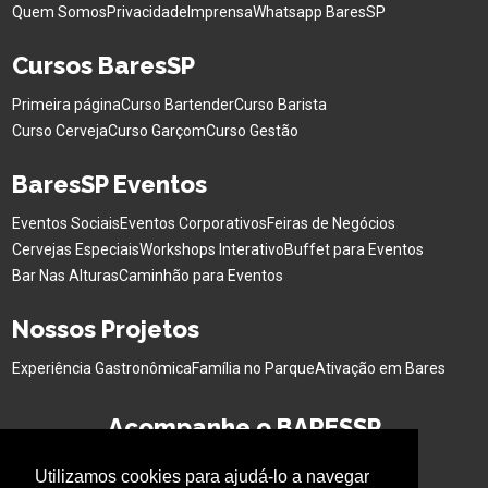
Quem Somos
Privacidade
Imprensa
Whatsapp BaresSP
Cursos BaresSP
Primeira página
Curso Bartender
Curso Barista
Curso Cerveja
Curso Garçom
Curso Gestão
BaresSP Eventos
Eventos Sociais
Eventos Corporativos
Feiras de Negócios
Cervejas Especiais
Workshops Interativo
Buffet para Eventos
Bar Nas Alturas
Caminhão para Eventos
Nossos Projetos
Experiência Gastronômica
Família no Parque
Ativação em Bares
Acompanhe o BARESSP
Utilizamos cookies para ajudá-lo a navegar