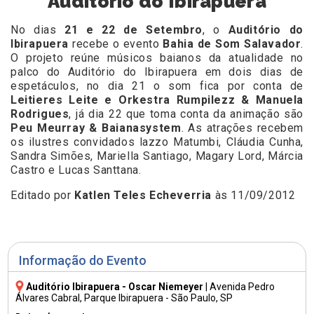
Auditório do Ibirapuera
No dias
21 e 22 de Setembro
, o
Auditório do
Ibirapuera
recebe o evento
Bahia de Som Salavador
.
O projeto reúne músicos baianos da atualidade no
palco do Auditório do Ibirapuera em dois dias de
espetáculos, no dia 21 o som fica por conta de
Leitieres Leite e Orkestra Rumpilezz & Manuela
Rodrigues
, já dia 22 que toma conta da animação são
Peu Meurray & Baianasystem
. As atrações recebem
os ilustres convidados lazzo Matumbi, Cláudia Cunha,
Sandra Simões, Mariella Santiago, Magary Lord, Márcia
Castro e Lucas Santtana.
Editado por
Katlen Teles Echeverria
às 11/09/2012
Informação do Evento
Auditório Ibirapuera - Oscar Niemeyer
|
Avenida Pedro
Álvares Cabral
, Parque Ibirapuera - São Paulo, SP