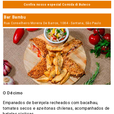
Confira nosso especial Comida di Buteco
Bar Bambu
Rua Conselheiro Moreira De Barros, 1084 - Santana, São Paulo
O Décimo
Empanados de berinjela recheados com bacalhau,
tomates secos e azeitonas chilenas, acompanhados de
batatas rústicas.