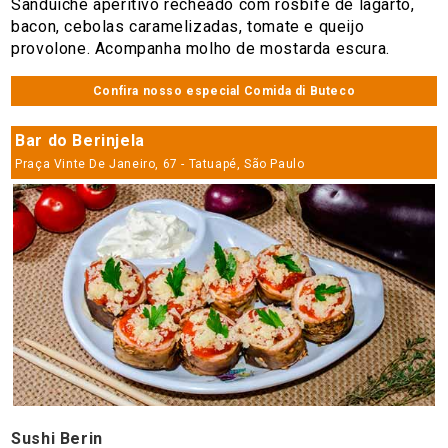
Sanduíche aperitivo recheado com rosbife de lagarto,
bacon, cebolas caramelizadas, tomate e queijo
provolone. Acompanha molho de mostarda escura.
Confira nosso especial Comida di Buteco
Bar do Berinjela
Praça Vinte De Janeiro, 67 - Tatuapé, São Paulo
Sushi Berin