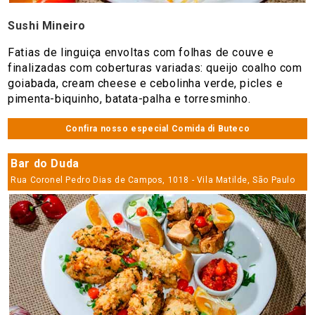
Sushi Mineiro
Fatias de linguiça envoltas com folhas de couve e
finalizadas com coberturas variadas: queijo coalho com
goiabada, cream cheese e cebolinha verde, picles e
pimenta-biquinho, batata-palha e torresminho.
Confira nosso especial Comida di Buteco
Bar do Duda
Rua Coronel Pedro Dias de Campos, 1018 - Vila Matilde, São Paulo