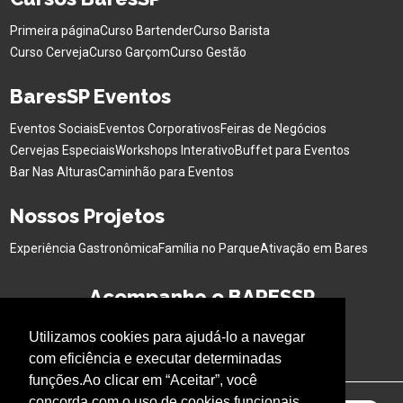
Primeira página
Curso Bartender
Curso Barista
Curso Cerveja
Curso Garçom
Curso Gestão
BaresSP Eventos
Eventos Sociais
Eventos Corporativos
Feiras de Negócios
Cervejas Especiais
Workshops Interativo
Buffet para Eventos
Bar Nas Alturas
Caminhão para Eventos
Nossos Projetos
Experiência Gastronômica
Família no Parque
Ativação em Bares
Acompanhe o BARESSP
Utilizamos cookies para ajudá-lo a navegar
com eficiência e executar determinadas
funções.Ao clicar em “Aceitar”, você
concorda com o uso de cookies funcionais