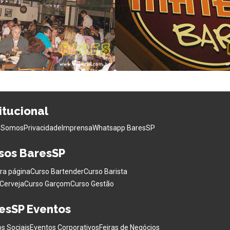
titucional
 Somos
Privacidade
Imprensa
Whatsapp BaresSP
sos BaresSP
ra página
Curso Bartender
Curso Barista
Cerveja
Curso Garçom
Curso Gestão
esSP Eventos
s Sociais
Eventos Corporativos
Feiras de Negócios