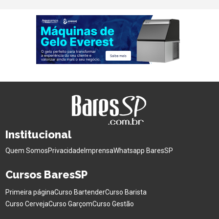
Institucional
Quem Somos
Privacidade
Imprensa
Whatsapp BaresSP
Cursos BaresSP
Primeira página
Curso Bartender
Curso Barista
Curso Cerveja
Curso Garçom
Curso Gestão