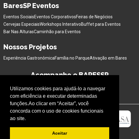
BaresSP Eventos
Eventos Sociais
Eventos Corporativos
Feiras de Negócios
Cervejas Especiais
Workshops Interativo
Buffet para Eventos
Bar Nas Alturas
Caminhão para Eventos
Nossos Projetos
Experiência Gastronômica
Família no Parque
Ativação em Bares
Acompanhe o BARESSP
Utilizamos cookies para ajudá-lo a navegar
com eficiência e executar determinadas
funções.Ao clicar em “Aceitar”, você
concorda com o uso de cookies funcionais
ao site.
Aceitar