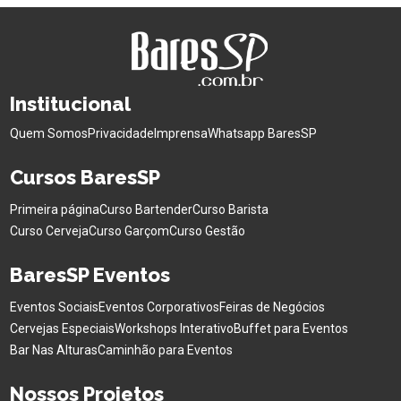
Institucional
Quem Somos
Privacidade
Imprensa
Whatsapp BaresSP
Cursos BaresSP
Primeira página
Curso Bartender
Curso Barista
Curso Cerveja
Curso Garçom
Curso Gestão
BaresSP Eventos
Eventos Sociais
Eventos Corporativos
Feiras de Negócios
Cervejas Especiais
Workshops Interativo
Buffet para Eventos
Bar Nas Alturas
Caminhão para Eventos
Nossos Projetos