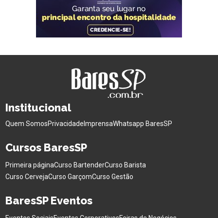
Institucional
Quem Somos
Privacidade
Imprensa
Whatsapp BaresSP
Cursos BaresSP
Primeira página
Curso Bartender
Curso Barista
Curso Cerveja
Curso Garçom
Curso Gestão
BaresSP Eventos